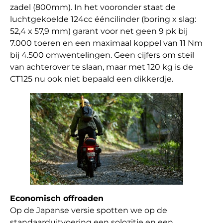
zadel (800mm). In het vooronder staat de
luchtgekoelde 124cc ééncilinder (boring x slag:
52,4 x 57,9 mm) garant voor net geen 9 pk bij
7.000 toeren en een maximaal koppel van 11 Nm
bij 4.500 omwentelingen. Geen cijfers om steil
van achterover te slaan, maar met 120 kg is de
CT125 nu ook niet bepaald een dikkerdje.
Economisch
offroaden
Op de Japanse versie spotten we op de
standaarduitvoering een solozitje en een