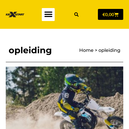
€
0,00
opleiding
Home
>
opleiding