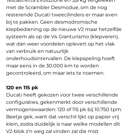
Testastretta Evoluzione en 5,8 kg vergeleken
met de Scrambler Desmodue, om de nog
resterende Ducati tweecilinders er maar even
bij te pakken. Geen desmodromische
klepbediening op de nieuwe V2 maar hetzelfde
systeem als op de V4 Granturismo (klepveren),
wat dan weer voordelen oplevert op het vlak
van verbruik en natuurlijk
onderhoudsintervallen. De klepspeling hoeft
maar eens in de 30.000 km te worden
gecontroleerd, om maar iets te noemen.
120 en 115 pk
Ducati heeft gekozen voor twee verschillende
configuraties, gekenmerkt door verschillende
vermogenswaarden: 120 of 115 pk bij 10.750 tpm.
Beetje gek, want dat verschil lijkt op papier vrij
klein, zodra duidelijk is naar welke modellen dit
V2-blok z’n weg zal vinden zal die mist