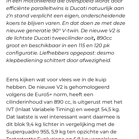
In een motorwereld die overspoeld wordt door
efficiënte paralleltwins is Ducati natuurlijk aan
z’n stand verplicht een eigen, onderscheidende
koers te blijven varen. En dat doen ze met deze
nieuwe generatie 90° V-twin. De nieuwe V2 is
de lichtste Ducati tweecilinder ooit
,
890cc
groot en beschikbaar in een 115 en 120 pk
configuratie. Liefhebbers opgepast: desmo
klepbediening schittert door afwezigheid.
Eens kijken wat voor vlees we in de kuip
hebben. De nieuwe V2 is gehomologeerd
volgens de Euro5+ norm, heeft een
cilinderinhoud van 890 cc, is uitgerust met het
IVT (Inlaat Variabele Timing) en weegt 54,5 kg.
Dat laatste is wel interessant want daarmee is
dit blok 9,4 kg lichter in vergelijking met de
Superquadro 955, 5,9 kg ten opzichte van de