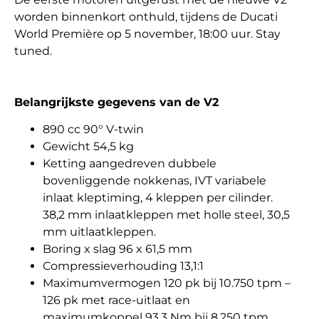
worden binnenkort onthuld, tijdens de Ducati
World Première op 5 november, 18:00 uur. Stay
tuned.
Belangrijkste gegevens van de V2
890 cc 90° V-twin
Gewicht 54,5 kg
Ketting aangedreven dubbele
bovenliggende nokkenas, IVT variabele
inlaat kleptiming, 4 kleppen per cilinder.
38,2 mm inlaatkleppen met holle steel, 30,5
mm uitlaatkleppen.
Boring x slag 96 x 61,5 mm
Compressieverhouding 13,1:1
Maximumvermogen 120 pk bij 10.750 tpm –
126 pk met race-uitlaat en
maximumkoppel 93,3 Nm bij 8.250 tpm