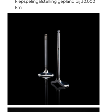
klepspelingafstelling gepland bij 30.000
km