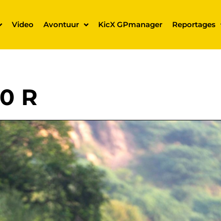
Video
Avontuur
KicX GPmanager
Reportages
0 R