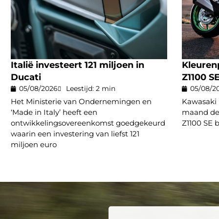
Italië investeert 121 miljoen in
Kleuren
Ducati
Z1100 S
05/08/2026
Leestijd: 2 min
05/08/2
Het Ministerie van Ondernemingen en
Kawasaki 
‘Made in Italy’ heeft een
maand de 
ontwikkelingsovereenkomst goedgekeurd
Z1100 SE b
waarin een investering van liefst 121
miljoen euro