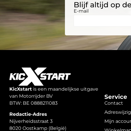
Blijf altijd op
E-mail
KicXstart
is een maandelijkse uitgave
van Motorrijder BV
Service
BTW: BE 0888211083
Contact
Adreswijzi
Redactie-Adres
Mijn accou
Nijverheidsstraat 3
8020 Oostkamp (België)
Winkelman