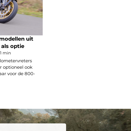
modellen uit
 als optie
 1 min
lometervreters
er optioneel ook
aar voor de 800-