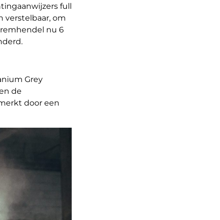
ingaanwijzers full
n verstelbaar, om
et remhendel nu 6
nderd.
itanium Grey
 en de
nmerkt door een