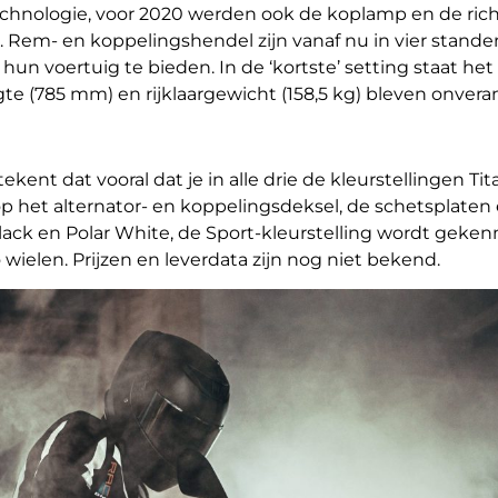
echnologie, voor 2020 werden ook de koplamp en de richt
. Rem- en koppelingshendel zijn vanaf nu in vier stande
hun voertuig te bieden. In de ‘kortste’ setting staat h
e (785 mm) en rijklaargewicht (158,5 kg) bleven onvera
kent dat vooral dat je in alle drie de kleurstellingen T
op het alternator- en koppelingsdeksel, de schetsplaten
ack en Polar White, de Sport-kleurstelling wordt geke
 wielen. Prijzen en leverdata zijn nog niet bekend.