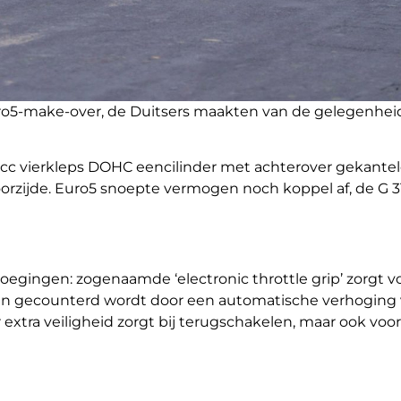
ro5-make-over, de Duitsers maakten van de gelegenhei
3cc vierkleps DOHC eencilinder met achterover gekanteld
voorzijde. Euro5 snoepte vermogen noch koppel af, de G 3
oegingen: zogenaamde ‘electronic throttle grip’ zorgt v
arten gecounterd wordt door een automatische verhoging 
 extra veiligheid zorgt bij terugschakelen, maar ook voor