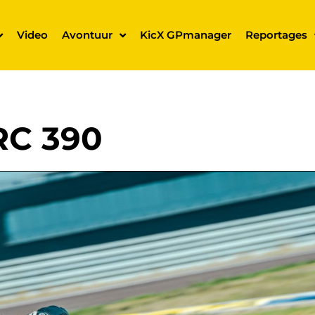
Video
Avontuur
KicX GPmanager
Reportages
RC 390