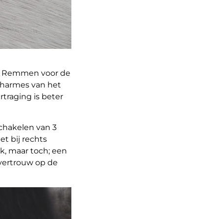
t). Remmen voor de
charmes van het
traging is beter
schakelen van 3
t bij rechts
k, maar toch; een
n vertrouw op de