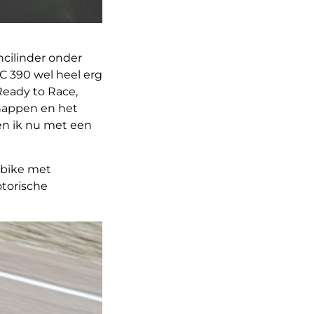
ncilinder onder
C 390 wel heel erg
 Ready to Race,
chappen en het
en ik nu met een
rbike met
otorische