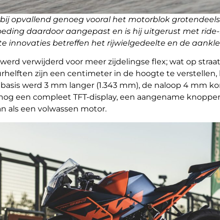
aarbij opvallend genoeg vooral het motorblok grotende
voeding daardoor aangepast en is hij uitgerust met ride
 innovaties betreffen het rijwielgedeelte en de aankle
erd verwijderd voor meer zijdelingse flex; wat op straa
urhelften zijn een centimeter in de hoogte te verstellen
lbasis werd 3 mm langer (1.343 mm), de naloop 4 mm ko
 nog een compleet TFT-display, een aangename knoppe
an als een volwassen motor.