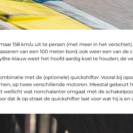
omaar 158 km/u uit te persen (met meer in het verschie
passeren van een 100 meter-bord; ook weer een van de 
yBre-klauw weet het hoofd aardig koel te houden; de ver
ombinatie met de (optionele) quickshifter. Vooral bij op
omen, op twee verschillende motoren. Meestal gebeurt he
et wellicht wat nonchalanter omgaat met de schakelpoo
voor dat ik op straat de quickshifter laat voor wat hij is e