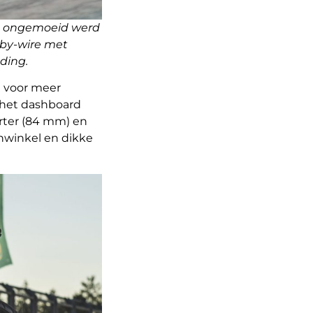
els ongemoeid werd
-by-wire met
ding.
t voor meer
, het dashboard
rter (84 mm) en
nwinkel en dikke