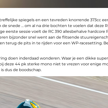
effelijke spiegels en een tevreden knorrende 373cc ee
n de snede … om al na drie bochten te voelen dat deze R
htige eerste sessie voelt de RC 390 allesbehalve hardcore
ieren bijzonder snel went aan de flitsende stuureigens
n terug de pits in te rijden voor een WP-racesetting. B
ing doen inderdaad wonderen. Waar je een dikke supe
ij deze 44 pk sterke mono niet te vrezen voor enige m
 is dus de boodschap.