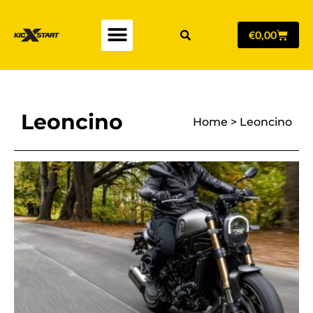
€
0,00
Leoncino
Home
>
Leoncino