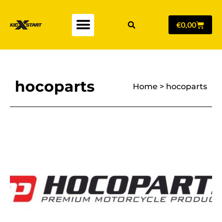
€
0,00
hocoparts
Home
>
hocoparts