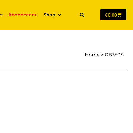
Abonneer nu
Shop
€
0,00
Home
>
GB350S