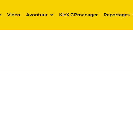
Video
Avontuur
KicX GPmanager
Reportages