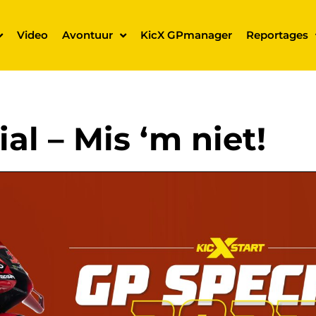
Video
Avontuur
KicX GPmanager
Reportages
al – Mis ‘m niet!