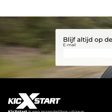
Blijf altijd op
E-mail
KicXstart
is een maandelijkse uitgave