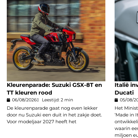
Kleurenparade: Suzuki GSX-8T en
Italië i
TT kleuren rood
Ducati
06/08/2026
Leestijd: 2 min
05/08/2
De kleurenparade gaat nog even lekker
Het Minis
door nu Suzuki een duit in het zakje doet.
‘Made in I
Voor modeljaar 2027 heeft het
ontwikke
waarin een
miljoen e