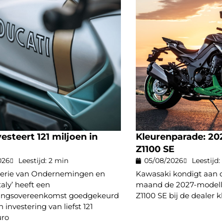
nvesteert 121 miljoen in
Kleurenparade: 20
Z1100 SE
026
Leestijd: 2 min
05/08/2026
Leestijd:
terie van Ondernemingen en
Kawasaki kondigt aan 
taly’ heeft een
maand de 2027-modell
lingsovereenkomst goedgekeurd
Z1100 SE bij de dealer k
 investering van liefst 121
uro