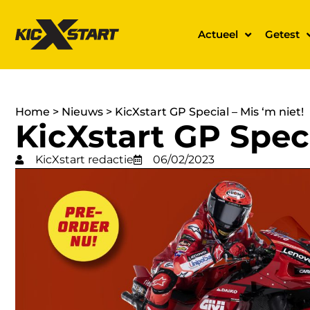
Actueel
Getest
Home
>
Nieuws
>
KicXstart GP Special – Mis ‘m niet!
KicXstart GP Speci
KicXstart redactie
06/02/2023