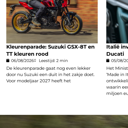
Kleurenparade: Suzuki GSX-8T en
Italië i
TT kleuren rood
Ducati
06/08/2026
Leestijd: 2 min
05/08/2
De kleurenparade gaat nog even lekker
Het Minis
door nu Suzuki een duit in het zakje doet.
‘Made in I
Voor modeljaar 2027 heeft het
ontwikke
waarin een
miljoen e