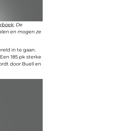
rboek
. De
 halen en mogen ze
eld in te gaan.
 Een 185 pk sterke
ordt door Buell en