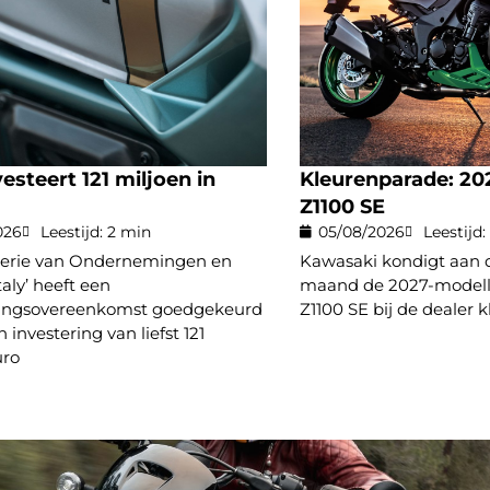
nvesteert 121 miljoen in
Kleurenparade: 20
Z1100 SE
026
Leestijd: 2 min
05/08/2026
Leestijd:
terie van Ondernemingen en
Kawasaki kondigt aan 
taly’ heeft een
maand de 2027-modell
lingsovereenkomst goedgekeurd
Z1100 SE bij de dealer k
 investering van liefst 121
uro