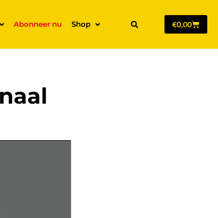
Abonneer nu
Shop
€
0,00
anaal