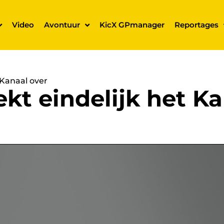
Video
Avontuur
KicX GPmanager
Reportages
 Kanaal over
ekt eindelijk het K