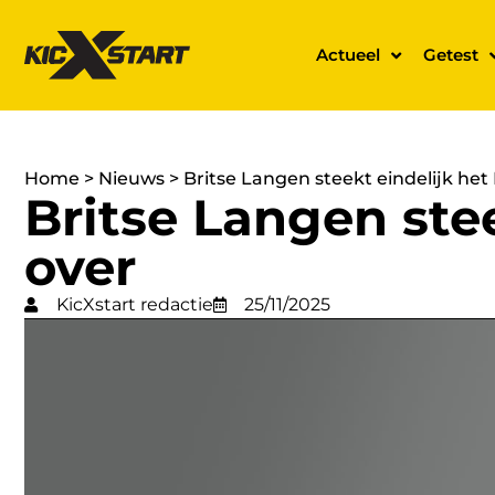
Actueel
Getest
Home
>
Nieuws
>
Britse Langen steekt eindelijk het
Britse Langen ste
over
KicXstart redactie
25/11/2025